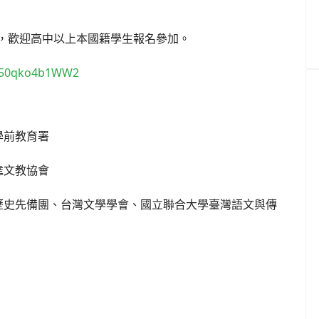
名，歡迎高中以上本國籍學生報名參加。
m750qko4b1WW2
學前教育署
逵文教協會
歷史先備團、台灣文學學會、國立聯合大學臺灣語文與傳