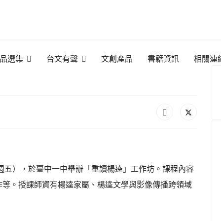
品選集
台文有聲
文創產品
書籍資訊
相關連
（週五），於臺中一中舉辦「重讀楊逵」工作坊。課程內容
作等。授課師資有楊逵家屬、楊逵文學與影像傳播跨領域