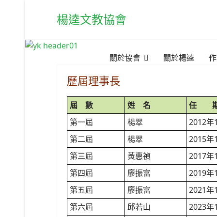
楊逵文教協會
關於協會
關於楊逵
作
歷屆理事長
屆 數
姓 名
任 
第一屆
楊翠
2012年
第二屆
楊翠
2015年
第三屆
黃惠禎
2017年
第四屆
廖振富
2019年
第五屆
廖振富
2021年
第六屆
邱若山
2023年