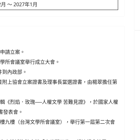
2月 ～ 2027年1月
部申請立案。
文學所會議室
舉行成立大會。
件到內政部。
，並附上協會立案證書及理事長當選證書，由楊翠擔任第
編輯《烈焰．玫瑰──人權文學 苦難見證》，於國家人權
書發表會。
合大樓九樓（台灣文學所會議室），舉行第一屆第二次會