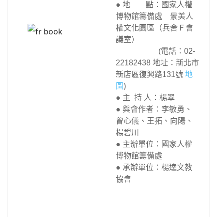
● 地 點：國家人權
博物館籌備處 景美人
權文化園區（兵舍Ｆ會
議室）
(電話：02-
22182438 地址：新北市
新店區復興路131號
地
圖
)
● 主 持 人：楊翠
● 與會作者：李敏勇、
曾心儀、王拓、向陽、
楊碧川
● 主辦單位：國家人權
博物館籌備處
● 承辦單位：楊逵文教
協會